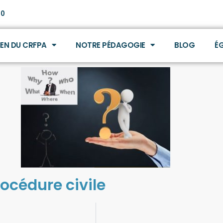
30
MEN DU CRFPA
NOTRE PÉDAGOGIE
BLOG
É
rocédure civile