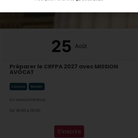
25
Août
Préparer le CRFPA 2027 avec MISSION
AVOCAT
Licence
Master
En visioconférence
De 18:00 à 19:00
S'inscrire