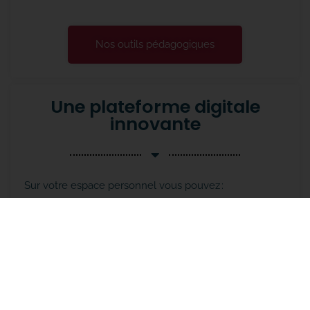
Nos outils pédagogiques
Une plateforme digitale
innovante
Sur votre espace personnel vous pouvez :
Accéder à vos contenus pédagogiques à tout
moment (manuels de cours, méthodologie,
vidéos…)
Déposer vos copies pour correction (correction en
48h)
Utiliser une messagerie directe avec les