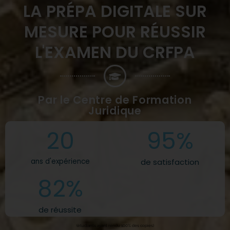
LA PRÉPA DIGITALE SUR
MESURE POUR RÉUSSIR
L'EXAMEN DU CRFPA
Par le Centre de Formation
Juridique
20
95
%
ans d'expérience
de satisfaction
82
%
de réussite
(étudiants ayant rendu 100% des copies)