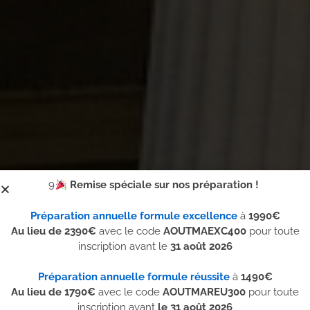
9
Remise spéciale sur nos préparation !
Préparation annuelle formule excellence
à
1990€
A
u lieu de 2390€
avec le code
AOUTMAEXC400
pour toute
inscription avant le
31 août
2026
Préparation annuelle formule réussite
à
1490€
Au lieu de 1790€
avec le code
AOUTMAREU300
pour toute
inscription avant
le
31 août
2026